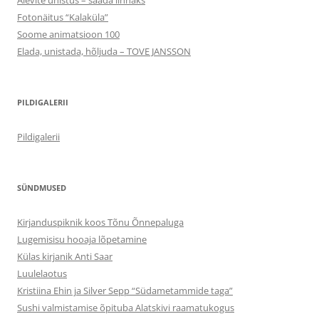
Alevite unistus – saada linnaks
Fotonäitus “Kalaküla”
Soome animatsioon 100
Elada, unistada, hõljuda – TOVE JANSSON
PILDIGALERII
Pildigalerii
SÜNDMUSED
Kirjanduspiknik koos Tõnu Õnnepaluga
Lugemisisu hooaja lõpetamine
Külas kirjanik Anti Saar
Luulelaotus
Kristiina Ehin ja Silver Sepp “Südametammide taga”
Sushi valmistamise õpituba Alatskivi raamatukogus