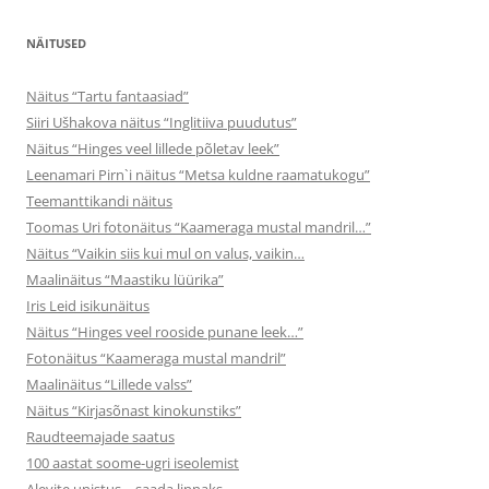
NÄITUSED
Näitus “Tartu fantaasiad”
Siiri Ušhakova näitus “Inglitiiva puudutus”
Näitus “Hinges veel lillede põletav leek”
Leenamari Pirn`i näitus “Metsa kuldne raamatukogu”
Teemanttikandi näitus
Toomas Uri fotonäitus “Kaameraga mustal mandril…”
Näitus “Vaikin siis kui mul on valus, vaikin…
Maalinäitus “Maastiku lüürika”
Iris Leid isikunäitus
Näitus “Hinges veel rooside punane leek…”
Fotonäitus “Kaameraga mustal mandril”
Maalinäitus “Lillede valss”
Näitus “Kirjasõnast kinokunstiks”
Raudteemajade saatus
100 aastat soome-ugri iseolemist