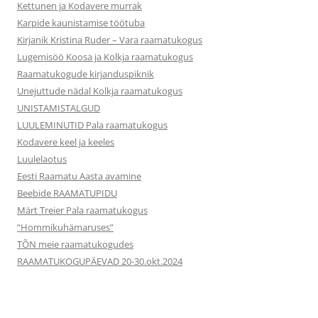
Kettunen ja Kodavere murrak
Karpide kaunistamise töötuba
Kirjanik Kristina Ruder – Vara raamatukogus
Lugemisöö Koosa ja Kolkja raamatukogus
Raamatukogude kirjanduspiknik
Unejuttude nädal Kolkja raamatukogus
UNISTAMISTALGUD
LUULEMINUTID Pala raamatukogus
Kodavere keel ja keeles
Luulelaotus
Eesti Raamatu Aasta avamine
Beebide RAAMATUPIDU
Märt Treier Pala raamatukogus
“Hommikuhämaruses”
TÕN meie raamatukogudes
RAAMATUKOGUPÄEVAD 20-30.okt.2024