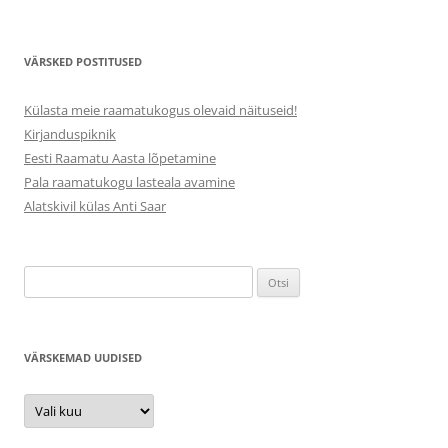
VÄRSKED POSTITUSED
Külasta meie raamatukogus olevaid näituseid!
Kirjanduspiknik
Eesti Raamatu Aasta lõpetamine
Pala raamatukogu lasteala avamine
Alatskivil külas Anti Saar
Otsi:
VÄRSKEMAD UUDISED
Värskemad
uudised