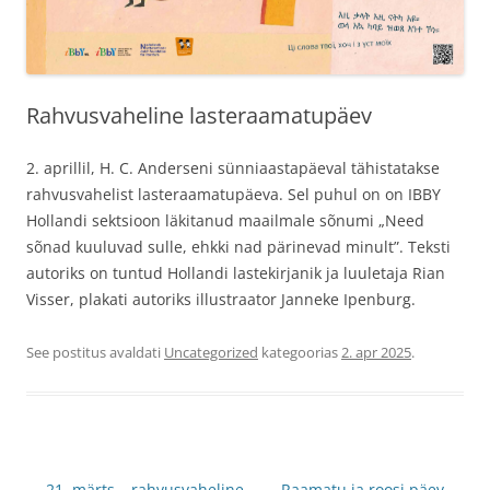
Rahvusvaheline lasteraamatupäev
2.
aprillil, H. C. Anderseni sünniaastapäeval tähistatakse
rahvusvahelist lasteraamatupäeva. Sel puhul on on IBBY
Hollandi sektsioon läkitanud maailmale sõnumi „Need
sõnad kuuluvad sulle, ehkki nad pärinevad minult”. Teksti
autoriks on tuntud Hollandi lastekirjanik ja luuletaja Rian
Visser, plakati autoriks illustraator Janneke Ipenburg.
See postitus avaldati
Uncategorized
kategoorias
2. apr 2025
.
Postituste
←
21. märts – rahvusvaheline
Raamatu ja roosi päev
→