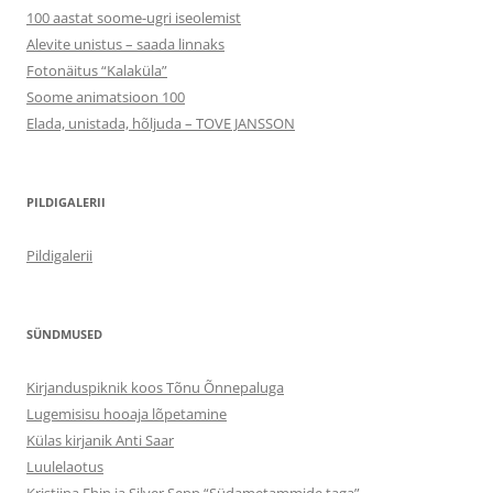
100 aastat soome-ugri iseolemist
Alevite unistus – saada linnaks
Fotonäitus “Kalaküla”
Soome animatsioon 100
Elada, unistada, hõljuda – TOVE JANSSON
PILDIGALERII
Pildigalerii
SÜNDMUSED
Kirjanduspiknik koos Tõnu Õnnepaluga
Lugemisisu hooaja lõpetamine
Külas kirjanik Anti Saar
Luulelaotus
Kristiina Ehin ja Silver Sepp “Südametammide taga”