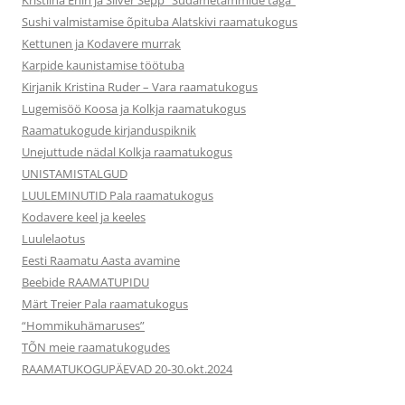
Sushi valmistamise õpituba Alatskivi raamatukogus
Kettunen ja Kodavere murrak
Karpide kaunistamise töötuba
Kirjanik Kristina Ruder – Vara raamatukogus
Lugemisöö Koosa ja Kolkja raamatukogus
Raamatukogude kirjanduspiknik
Unejuttude nädal Kolkja raamatukogus
UNISTAMISTALGUD
LUULEMINUTID Pala raamatukogus
Kodavere keel ja keeles
Luulelaotus
Eesti Raamatu Aasta avamine
Beebide RAAMATUPIDU
Märt Treier Pala raamatukogus
“Hommikuhämaruses”
TÕN meie raamatukogudes
RAAMATUKOGUPÄEVAD 20-30.okt.2024