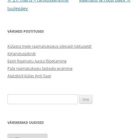
töölaud
luulepäev
VÄRSKED POSTITUSED
Külasta meie raamatukogus olevaid näituseid!
Kirjanduspiknik
Eesti Raamatu Aasta lõpetamine
Pala raamatukogu lasteala avamine
Alatskivil külas Anti Saar
Otsi:
VÄRSKEMAD UUDISED
Värskemad