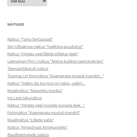
uudised
NÄITUSED
Näitus “Tartu fantaasiad”
Siiri Ušhakova näitus “Inglitiiva puudutus”
Näitus “Hinges veel lillede põletav leek”
Leenamari Pirn`i näitus “Metsa kuldne raamatukogu”
Teemanttikandi näitus
Toomas Uri fotonäitus “Kaameraga mustal mandril…”
Näitus “Vaikin siis kui mul on valus, vaikin…
Maalinäitus “Maastiku lüürika”
Iris Leid isikunäitus
Näitus “Hinges veel rooside punane leek…”
Fotonäitus “Kaameraga mustal mandril”
Maalinäitus “Lillede valss”
Näitus “Kirjasõnast kinokunstiks”
Raudteemajade saatus